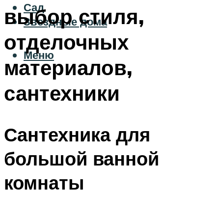
Сад
выбор стиля,
Звездные дома
отделочных
Меню
материалов,
сантехники
Сантехника для
большой ванной
комнаты