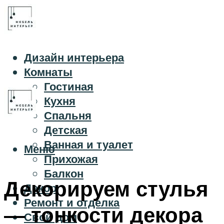
Дизайн интерьера
Комнаты
Гостиная
Кухня
Спальня
Детская
Ванная и туалет
Меню
Прихожая
Балкон
Декорируем стулья
Декор
Ремонт и отделка
— тонкости декора
Свой дом