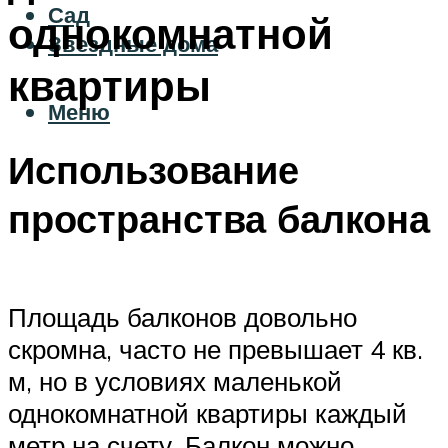
Сад
однокомнатной
Звездные дома
квартиры
Меню
Использование
пространства балкона
Площадь балконов довольно
скромна, часто не превышает 4 кв.
м, но в условиях маленькой
однокомнатной квартиры каждый
метр на счету. Балкон можно