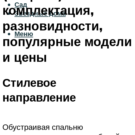
Сад
комплектация,
Звездные дома
разновидности,
Меню
популярные модели
и цены
Стилевое
направление
Обустраивая спальню