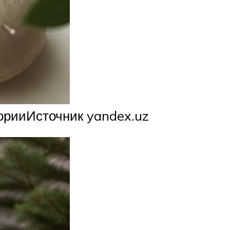
орииИсточник yandex.uz