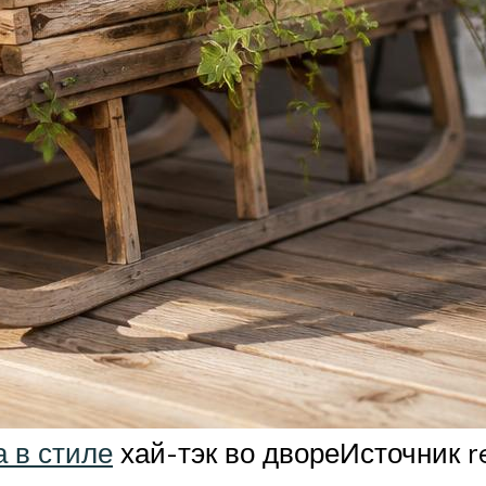
 в стиле
хай-тэк во двореИсточник re