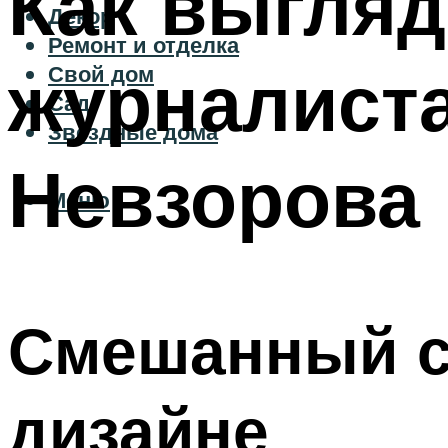
Как выгляд
Декор
Ремонт и отделка
журналист
Свой дом
Сад
Звездные дома
Невзорова
Меню
Смешанный с
дизайне