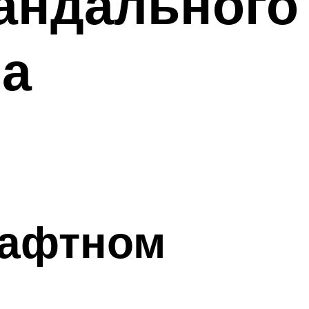
кандального
ра
шафтном