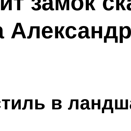
ит замок с
а Александ
тиль в ланд