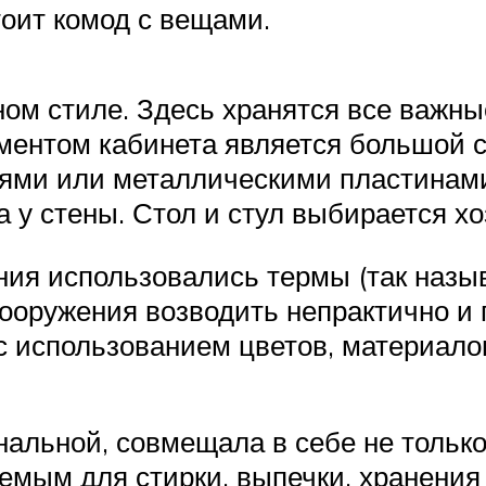
тоит комод с вещами.
ном стиле. Здесь хранятся все важны
ментом кабинета является большой с
ями или металлическими пластинами
а у стены. Стол и стул выбирается х
ия использовались термы (так назы
оружения возводить непрактично и 
 с использованием цветов, материал
альной, совмещала в себе не только
мым для стирки, выпечки, хранения 