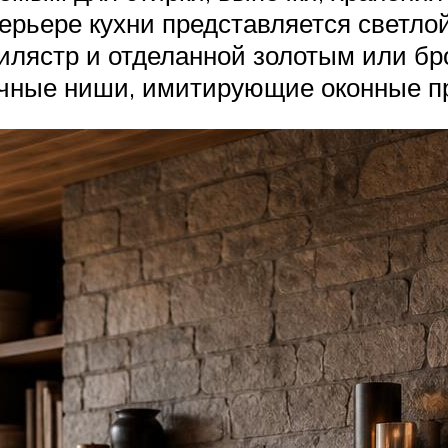
ерьере кухни представляется светло
илястр и отделанной золотым или б
чные ниши, имитирующие оконные пр