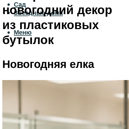
Сад
новогодний декор
Звездные дома
из пластиковых
Меню
бутылок
Новогодняя елка