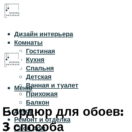
Дизайн интерьера
Комнаты
Гостиная
Кухня
Спальня
Детская
Ванная и туалет
Меню
Прихожая
Балкон
Бордюр для обоев:
Декор
Ремонт и отделка
3 способа
Свой дом