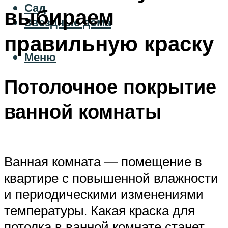
Сад
выбираем
Звездные дома
правильную краску
Меню
Потолочное покрытие
ванной комнаты
Ванная комната — помещение в
квартире с повышенной влажности
и периодическими изменениями
температуры. Какая краска для
потолка в ванной комнате станет