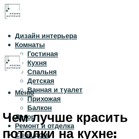
Дизайн интерьера
Комнаты
Гостиная
Кухня
Спальня
Детская
Ванная и туалет
Меню
Прихожая
Балкон
Чем лучше красить
Декор
Ремонт и отделка
потолки на кухне:
Свой дом