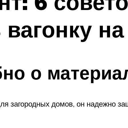
т: 6 совето
 вагонку на
но о материа
ля загородных домов, он надежно за