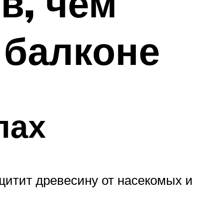
в, чем
 балконе
лах
щитит древесину от насекомых и