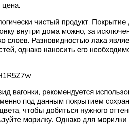
 цена.
огически чистый продукт. Покрытие д
онку внутри дома можно, за исключе
ко слоев. Разновидностью лака явля
стей, однако наносить его необходи
v7H1R5Z7w
ид вагонки, рекомендуется использо
менно под данным покрытием сохраня
вета, чтобы добиться нужного оттен
ьзуйте морилку. Однако для морилки