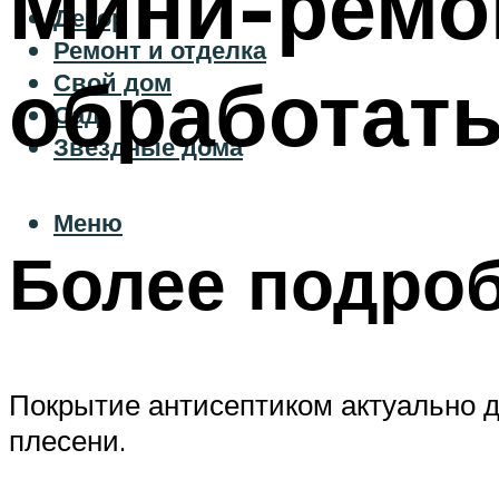
Мини-ремон
Декор
Ремонт и отделка
обработать
Свой дом
Сад
Звездные дома
Меню
Более подроб
Покрытие антисептиком актуально д
плесени.