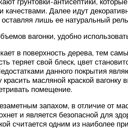
ают грунтовки-антисептики, которые
и качествами. Далее идут декоратив
 оставляя лишь ее натуральный рел
бъемов вагонки, удобно использоват
икает в поверхность дерева, тем сам
сть теряет свой блеск, цвет станови
Недостатками данного покрытия явля
 красить масляной краской вагонку в
етривать помещение.
незаметным запахом, в отличие от ма
сохнет и является безопасной для зд
кой считается одним из наиболее пр