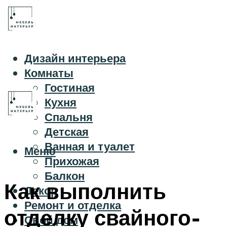
Дизайн интерьера
Комнаты
Гостиная
Кухня
Спальня
Детская
Ванная и туалет
Меню
Прихожая
Балкон
Как выполнить
Декор
Ремонт и отделка
отделку свайного-
Свой дом