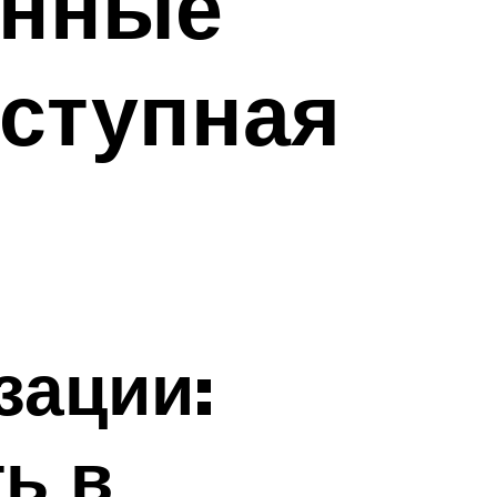
онные
оступная
зации:
ь в