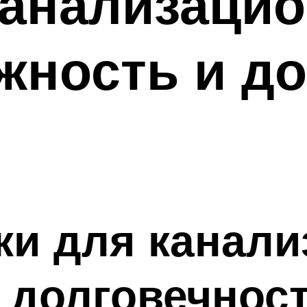
канализаци
жность и д
и для канали
 долговечност