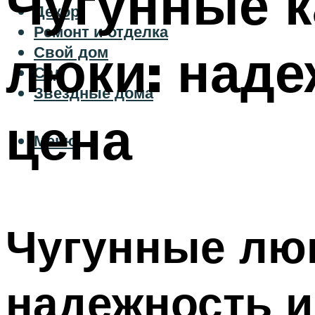
Чугунные 
Декор
Ремонт и отделка
люки: наде
Свой дом
Сад
Звездные дома
цена
Меню
Чугунные люк
надежность и