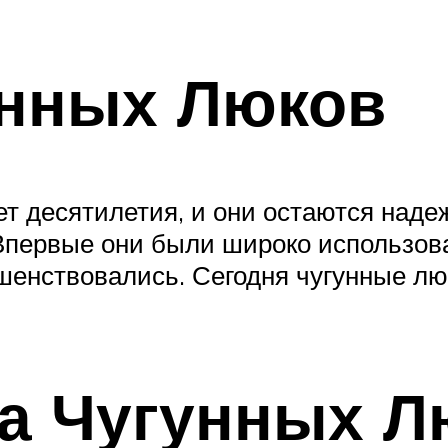
унных Люков
ет десятилетия, и они остаются над
первые они были широко использован
шенствовались. Сегодня чугунные л
а Чугунных Л