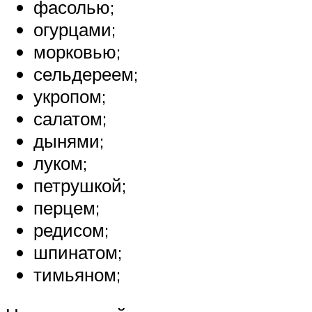
фасолью;
огурцами;
морковью;
сельдереем;
укропом;
салатом;
дынями;
луком;
петрушкой;
перцем;
редисом;
шпинатом;
тимьяном;