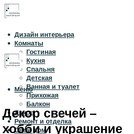
Дизайн интерьера
Комнаты
Гостиная
Кухня
Спальня
Детская
Ванная и туалет
Меню
Прихожая
Балкон
Декор свечей –
Декор
Ремонт и отделка
хобби и украшение
Свой дом