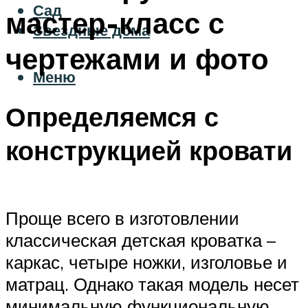
Сад
мастер-класс с
Звездные дома
чертежами и фото
Меню
Определяемся с
конструкцией кровати
Проще всего в изготовлении
классическая детская кроватка –
каркас, четыре ножки, изголовье и
матрац. Однако такая модель несет
минимальную функциональную