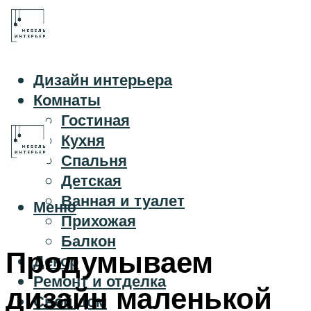
Дизайн интерьера
Комнаты
Гостиная
Кухня
Спальня
Детская
Ванная и туалет
Меню
Прихожая
Балкон
Продумываем
Декор
Ремонт и отделка
дизайн маленькой
Свой дом