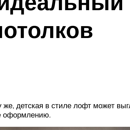
идеальный 
потолков
у же, детская в стиле лофт может вы
ее оформлению.