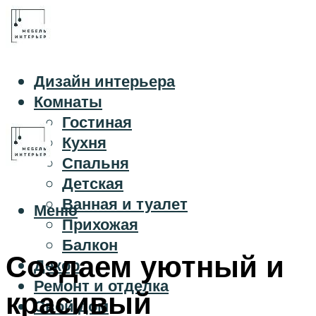
Дизайн интерьера
Комнаты
Гостиная
Кухня
Спальня
Детская
Ванная и туалет
Меню
Прихожая
Балкон
Создаем уютный и
Декор
Ремонт и отделка
красивый
Свой дом