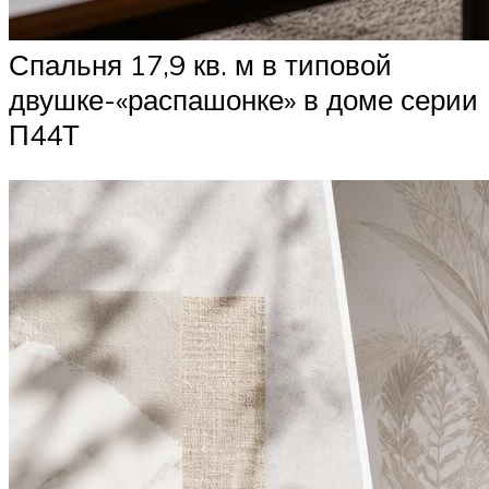
Спальня 17,9 кв. м в типовой
двушке-«распашонке» в доме серии
П44Т