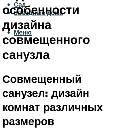
Сад
особенности
Звездные дома
дизайна
Меню
совмещенного
санузла
Совмещенный
санузел: дизайн
комнат различных
размеров