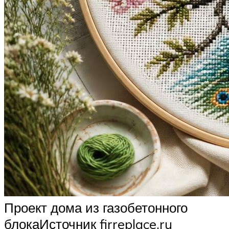
Проект дома из газобетонного
блокаИсточник firreplace.ru