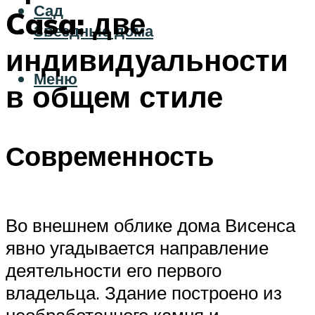
Сад
Casa: две
Звездные дома
индивидуальности
Меню
в общем стиле
Современность
Во внешнем облике дома Висенса
явно угадывается направление
деятельности его первого
владельца. Здание построено из
необработанного камня и