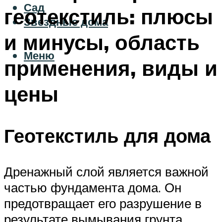
Сад
геотекстиль: плюсы
Звездные дома
и минусы, область
Меню
применения, виды и
цены
Геотекстиль для дома
Дренажный слой является важной
частью фундамента дома. Он
предотвращает его разрушение в
результате вымывания грунта