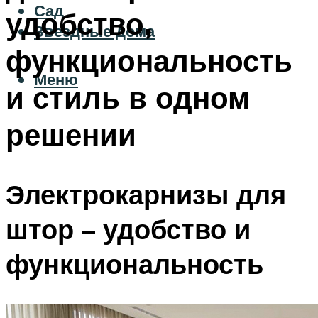
Сад
удобство,
Звездные дома
функциональность
Меню
и стиль в одном
решении
Электрокарнизы для
штор – удобство и
функциональность