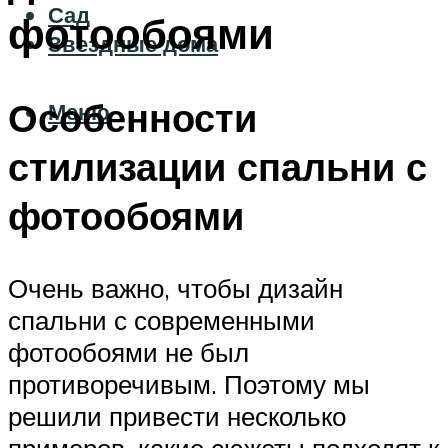
Сад
фотообоями
Звездные дома
Особенности
Меню
стилизации спальни с
фотообоями
Очень важно, чтобы дизайн
спальни с современными
фотообоями не был
противоречивым. Поэтому мы
решили привести несколько