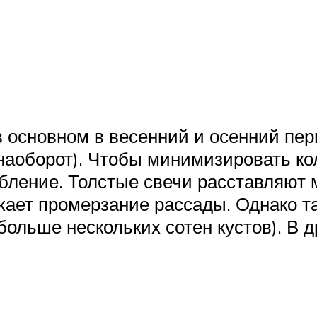
 основном в весенний и осенний пери
наоборот). Чтобы минимизировать ко
бление. Толстые свечи расставляют 
кает промерзание рассады. Однако т
ольше нескольких сотен кустов). В д