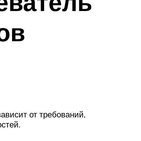
еватель
ов
ависит от требований,
стей.