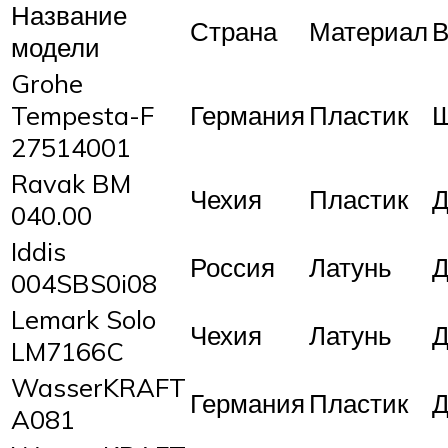
Название
Страна
Материал
В
модели
Grohe
Tempesta-F
Германия
Пластик
Ш
27514001
Ravak BM
Чехия
Пластик
Д
040.00
Iddis
Россия
Латунь
Д
004SBS0i08
Lemark Solo
Чехия
Латунь
Д
LM7166C
WasserKRAFT
Германия
Пластик
Д
A081