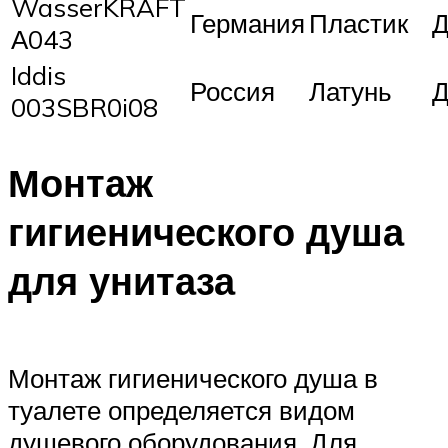
WasserKRAFT
Германия
Пластик
Д
А043
Iddis
Россия
Латунь
Д
003SBR0i08
Монтаж
гигиенического душа
для унитаза
Монтаж гигиенического душа в
туалете определяется видом
душевого оборудования. Для