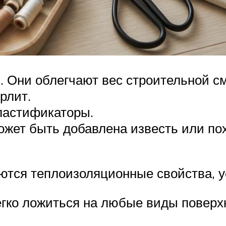
 Они облегчают вес строительной см
рлит.
ластификаторы.
жет быть добавлена известь или по
тся теплоизоляционные свойства, у
егко ложиться на любые виды поверхн