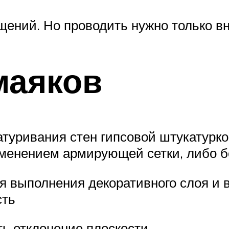
ений. Но проводить нужно только вн
маяков
туривания стен гипсовой штукатурко
менением армирующей сетки, либо бе
ля выполнения декоративного слоя и 
сть
ь отклонение плоскости