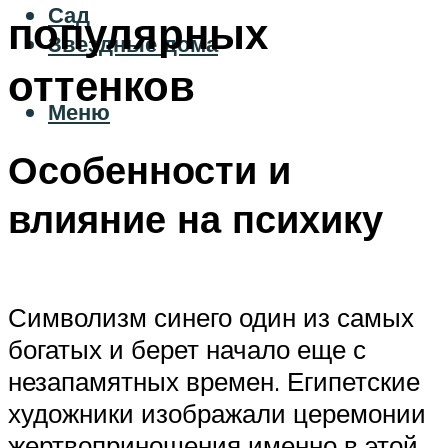
Сад
популярных
Звездные дома
оттенков
Меню
Особенности и
влияние на психику
Символизм синего один из самых
богатых и берет начало еще с
незапамятных времен. Египетские
художники изображали церемонии
жертвоприношения именно в этой