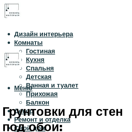
Дизайн интерьера
Комнаты
Гостиная
Кухня
Спальня
Детская
Ванная и туалет
Меню
Прихожая
Балкон
Грунтовки для стен
Декор
Ремонт и отделка
под обои:
Свой дом