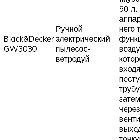
50 л,
аппар
Ручной
него 
Black&Decker
электрический
функ
GW3030
пылесос-
возду
ветродуй
котор
вход
посту
трубу
затем
через
венти
выхо
тонку