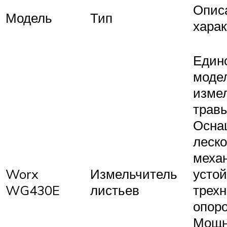
Опис
Модель
Тип
харак
Един
моде
изме
травы
Осна
леск
меха
Worx
Измельчитель
усто
WG430E
листьев
трехн
опоро
Мощн