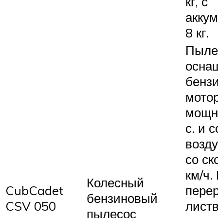
кг, с
аккум
8 кг.
Пыле
осна
бенз
мото
мощн
с. и 
возд
со ск
км/ч
Колесный
CubCadet
пере
бензиновый
CSV 050
лист
пылесос