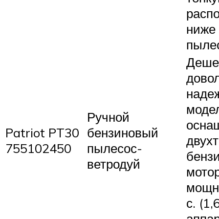
расп
ниже
пыле
Деше
дово
наде
моде
Ручной
осна
Patriot PT30
бензиновый
двух
755102450
пылесос-
бенз
ветродуй
мото
мощно
с. (1,
аппар