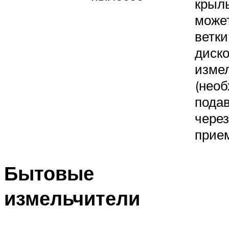
крыл
може
ветк
диско
изме
(нео
подав
чере
прием
Бытовые
измельчители