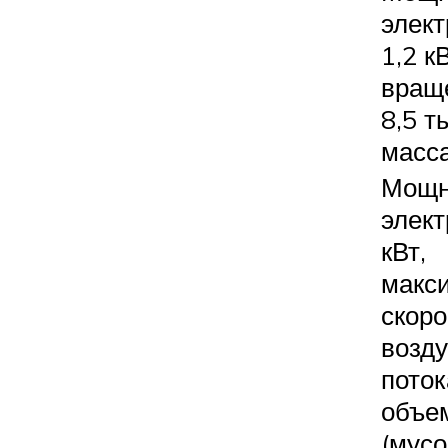
элек
1,2 к
вращ
8,5 т
масса
Мощн
элект
кВт,
макс
скоро
возд
поток
объе
(мусо