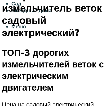
Сад
измельчитель веток
Звездные дома
садовый
Меню
электрический?
ТОП-3 дорогих
измельчителей веток с
электрическим
двигателем
Цена на садовый электрический