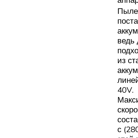
Пыле
поста
аккум
ведь 
подх
из ст
акку
лине
40V.
Макс
скоро
соста
с (28