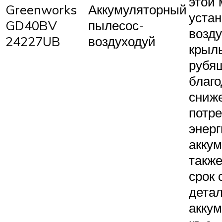
этой
Greenworks
Аккумуляторный
уста
GD40BV
пылесос-
возд
24227UB
воздуходуй
крыль
рубящ
благо
сниж
потр
энер
аккум
также
срок
детал
аккум