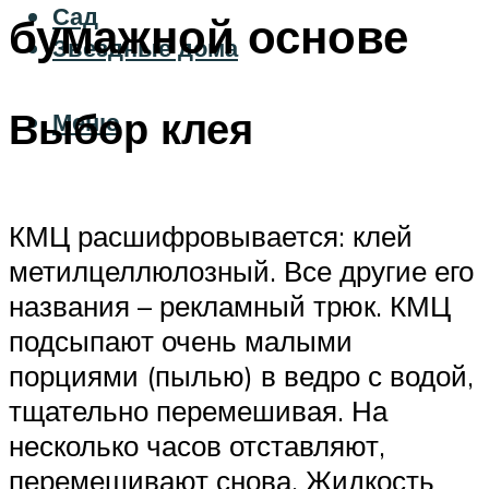
Сад
бумажной основе
Звездные дома
Выбор клея
Меню
КМЦ расшифровывается: клей
метилцеллюлозный. Все другие его
названия – рекламный трюк. КМЦ
подсыпают очень малыми
порциями (пылью) в ведро с водой,
тщательно перемешивая. На
несколько часов отставляют,
перемешивают снова. Жидкость