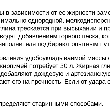
ы в зависимости от ее жирности зам
симально однородной, мелкодисперсн
лина трескается при высыхании и пр
водят добавлением горного песка, к
 наполнителя подбирают опытным пут
отовления удобоукладываемой массы 
кирпичей потребует 30 л. Жирная гли
 добавляют дождевую и артезианскую
т его на прочность. Если от удара 
определяют старинными способами: