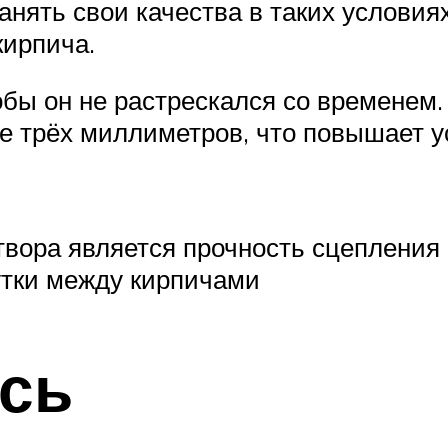
нять свои качества в таких условиях
кирпича.
тобы он не растрескался со времене
е трёх миллиметров, что повышает у
твора является прочность сцепления 
утки между кирпичами
сь