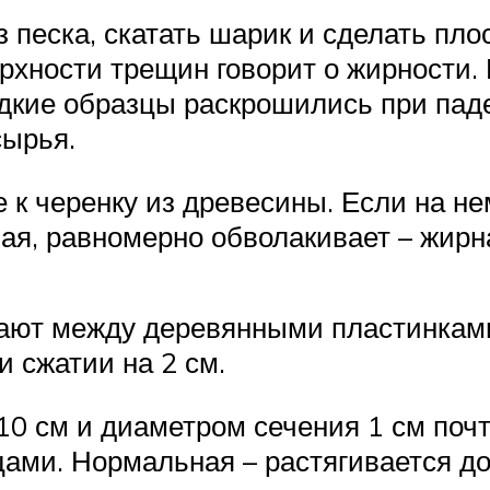
 песка, скатать шарик и сделать пло
рхности трещин говорит о жирности. 
дкие образцы раскрошились при паде
сырья.
е к черенку из древесины. Если на 
ая, равномерно обволакивает – жирна
щают между деревянными пластинкам
 сжатии на 2 см.
10 см и диаметром сечения 1 см поч
цами. Нормальная – растягивается д