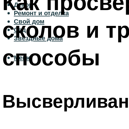
Как просве
Декор
Ремонт и отделка
сколов и т
Свой дом
Сад
Звездные дома
способы
Меню
Высверливан