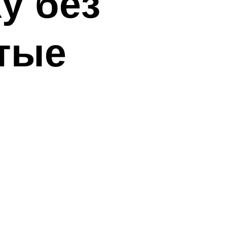
у без
стые