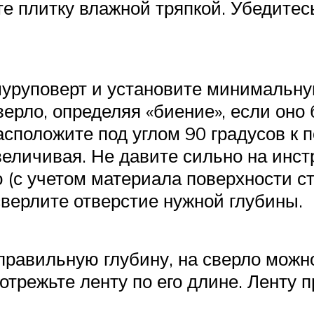
те плитку влажной тряпкой. Убедитес
 шуруповерт и установите минимальн
верло, определяя «биение», если оно
асположите под углом 90 градусов к 
величивая. Не давите сильно на инс
 (с учетом материала поверхности ст
сверлите отверстие нужной глубины.
 правильную глубину, на сверло можн
 отрежьте ленту по его длине. Ленту 