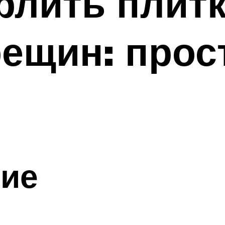
рлить плитк
рещин: про
ие