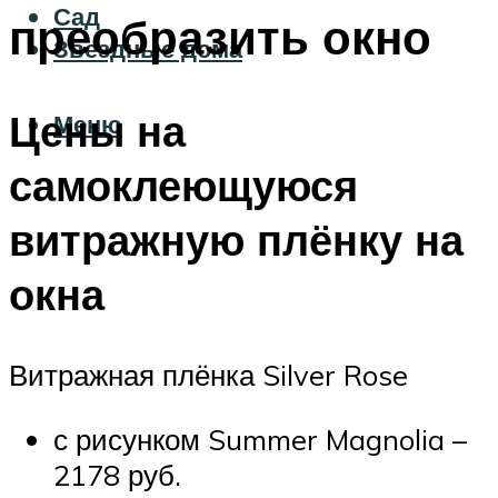
Сад
преобразить окно
Звездные дома
Цены на
Меню
самоклеющуюся
витражную плёнку на
окна
Витражная плёнка Silver Rose
с рисунком Summer Magnolia –
2178 руб.