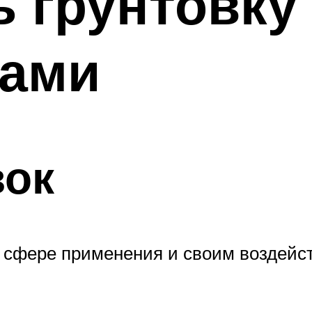
ь грунтовку
ками
вок
 сфере применения и своим воздейс