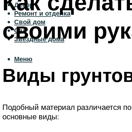
Как сделат
Декор
Ремонт и отделка
своими ру
Свой дом
Сад
Звездные дома
Меню
Виды грунто
Подобный материал различается по
основные виды: