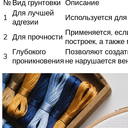
№
Вид грунтовки
Описание
Для лучшей
1
Используется для 
адгезии
Применяется, есл
2
Для прочности
построек, а такж
Глубокого
Позволяют создат
3
проникновения
не нарушается ве