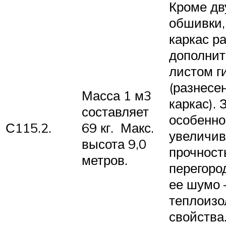
Кроме дв
обшивки,
каркас р
дополни
листом г
(разнесе
Масса 1 м3
каркас). 
составляет
особенно
С115.2.
69 кг. Макс.
увеличив
высота 9,0
прочност
метров.
перегород
ее шумо 
теплоиз
свойства