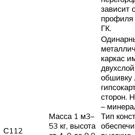
зависит 
профиля 
ГК.
Одинарн
металли
каркас и
двухсло
обшивку
гипсокар
сторон. 
– минера
Масса 1 м3–
Тип конс
53 кг, высота
обеспечи
С112