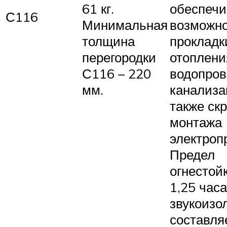
61 кг.
обеспечи
С116
Минимальная
возможн
толщина
прокладк
перегородки
отоплени
С116 – 220
водопров
мм.
канализа
также ск
монтажа
электроп
Предел
огнестой
1,25 часа
звукоизо
составля