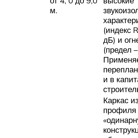
от 4, 0 до 9,0
высокие
м.
звукоизо
характер
(индекс 
дБ) и огн
(предел –
Применяе
переплан
и в капи
строител
Каркас и
профиля
«одинарн
конструк