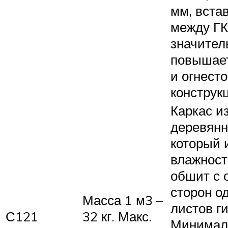
мм, вста
между ГК
значител
повышает
и огнест
конструк
Каркас и
деревянн
который 
влажност
обшит с 
сторон о
Масса 1 м3 –
листов г
С121
32 кг. Макс.
Минимал