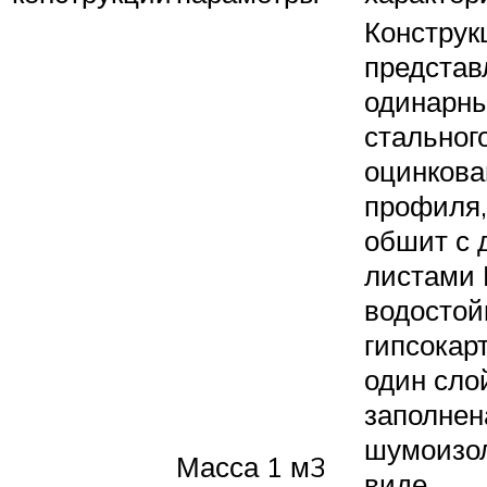
Конструк
представ
одинарны
стальног
оцинкова
профиля,
обшит с 
листами
водостой
гипсокар
один сло
заполнен
шумоизо
Масса 1 м3
виде