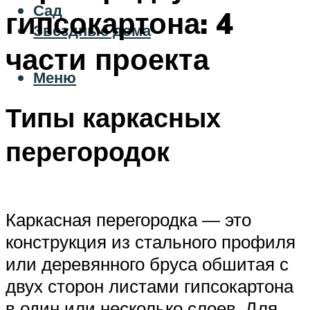
Сад
гипсокартона: 4
Звездные дома
части проекта
Меню
Типы каркасных
перегородок
Каркасная перегородка — это
конструкция из стального профиля
или деревянного бруса обшитая с
двух сторон листами гипсокартона
в один или несколько слоев. Для