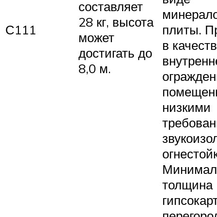
составляет
минерал
28 кг, высота
С111
плиты. П
может
в качест
достигать до
внутренн
8,0 м.
огражден
помещен
низкими
требован
звукоизо
огнестой
Минимал
толщина
гипсокар
перегоро