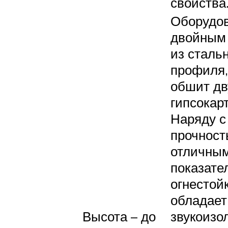
свойства
Оборудо
двойным
из сталь
профиля,
обшит дв
гипсокар
Наряду с
прочност
отличны
показате
огнестой
обладает
Высота – до
звукоиз