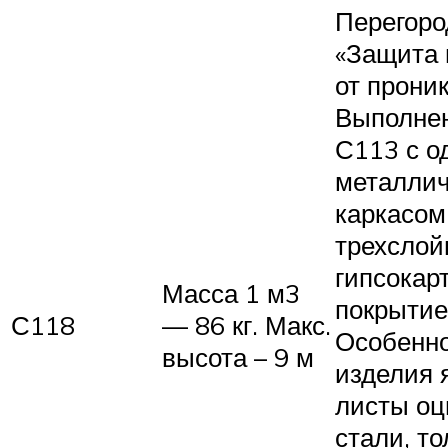
Перегоро
«Защита
от прони
Выполнен
С113 с 
металли
каркасом
трехсло
гипсокар
Масса 1 м3
покрытие
С118
— 86 кг. Макс.
Особенн
высота – 9 м
изделия 
листы оц
стали, т