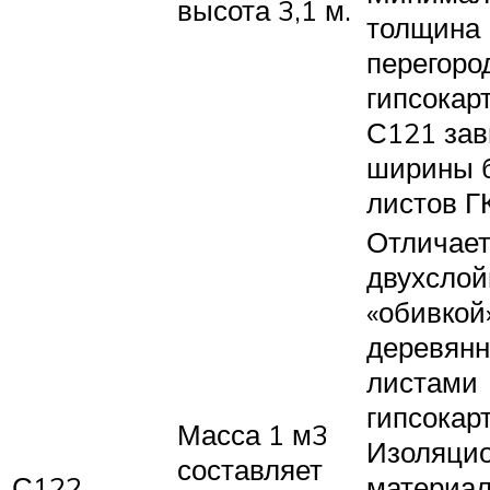
высота 3,1 м.
толщина
перегоро
гипсокар
С121 зав
ширины б
листов ГК
Отличает
двухслой
«обивкой
деревянн
листами
гипсокар
Масса 1 м3
Изоляци
составляет
С122
материа