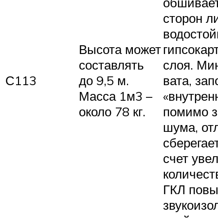
обшивает
сторон л
водостой
Высота может
гипсокар
составлять
слоя. Ми
С113
до 9,5 м.
вата, за
Масса 1м3 –
«внутрен
около 78 кг.
помимо з
шума, от
сберегает
счет уве
количест
ГКЛ пов
звукоиз