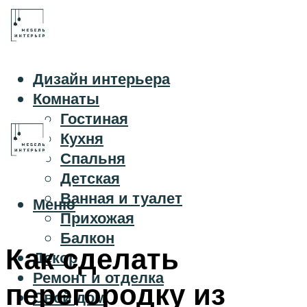
Дизайн интерьера
Комнаты
Гостиная
Кухня
Спальня
Детская
Ванная и туалет
Меню
Прихожая
Балкон
Как сделать
Декор
Ремонт и отделка
перегородку из
Свой дом