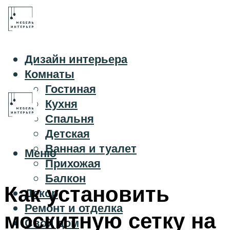
Дизайн интерьера
Комнаты
Гостиная
Кухня
Спальня
Детская
Ванная и туалет
Меню
Прихожая
Балкон
Как установить
Декор
Ремонт и отделка
москитную сетку на
Свой дом