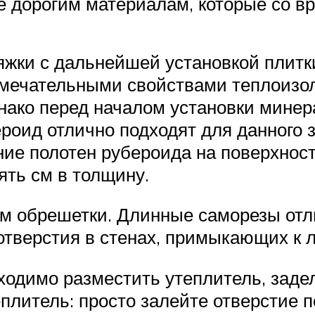
е дорогим материалам, которые со в
тяжки с дальнейшей установкой плитк
амечательными свойствами теплоизо
ако перед началом установки минер
бероид отлично подходят для данного
е полотен рубероида на поверхност
ять см в толщину.
м обрешетки. Длинные саморезы отли
отверстия в стенах, примыкающих к 
одимо разместить утеплитель, задел
теплитель: просто залейте отверстие