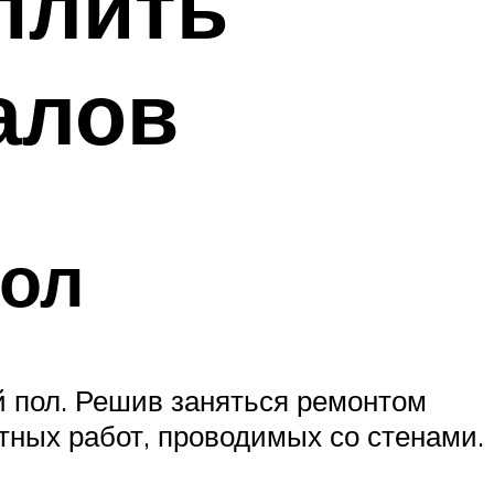
плить
алов
пол
й пол. Решив заняться ремонтом
тных работ, проводимых со стенами.