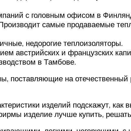
омпаний с головным офисом в Финлян
. Производит самые продаваемые теп
огичные, недорогие теплоизоляторы.
стием австрийских и французских кап
зводством в Тамбове.
мы, поставляющие на отечественный
ктеристики изделий подскажут, как 
 фирмы изделие лучше купить, решат
лкивающими, легкими, негорючими, с