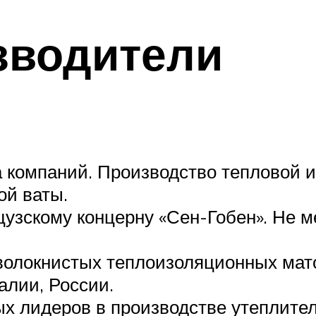
зводители
 компаний. Производство тепловой 
ой ваты.
цузскому концерну «Сен-Гобен». Не 
волокнистых теплоизоляционных мато
алии, России.
ых лидеров в производстве утеплите