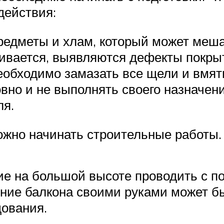
действия:
редметы и хлам, который может меша
вается, выявляются дефекты покры
обходимо замазать все щели и вмяти
вно и не выполнять своего назначени
ля.
можно начинать строительные работы.
ие на большой высоте проводить с 
ение балкона своими руками может б
дования.