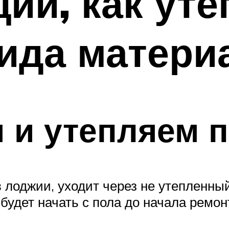
ии, как уте
вида матери
 и утепляем 
в лоджии, уходит через не утепленны
удет начать с пола до начала ремон