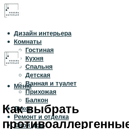
Дизайн интерьера
Комнаты
Гостиная
Кухня
Спальня
Детская
Ванная и туалет
Меню
Прихожая
Балкон
Как выбрать
Декор
Ремонт и отделка
противоаллергенны
Свой дом