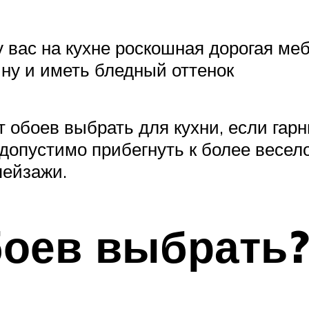
у вас на кухне роскошная дорогая ме
ну и иметь бледный оттенок
т обоев выбрать для кухни, если га
о допустимо прибегнуть к более весел
пейзажи.
боев выбрать?