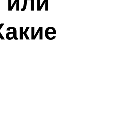
 или
Какие