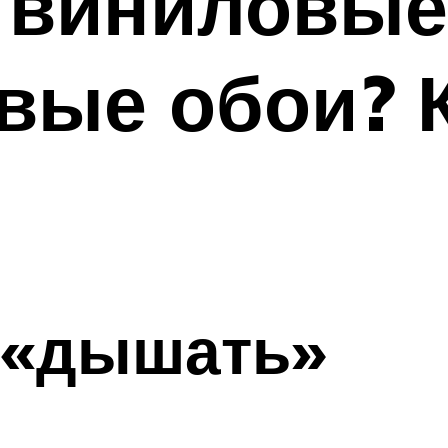
 виниловые
вые обои? 
 «дышать»