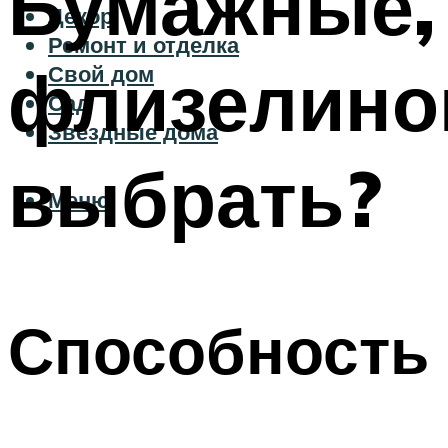
Бумажные,
Декор
Ремонт и отделка
флизелино
Свой дом
Сад
Звездные дома
выбрать?
Меню
Способность