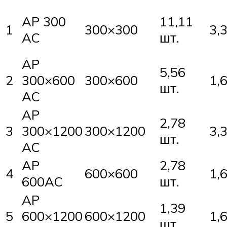
AP 300
11,11
1
300×300
3,3
AC
шт.
AP
5,56
2
300×600
300×600
1,6
шт.
AC
AP
2,78
3
300×1200
300×1200
3,3
шт.
AC
AP
2,78
4
600×600
1,6
600AC
шт.
AP
1,39
5
600×1200
600×1200
1,6
шт.