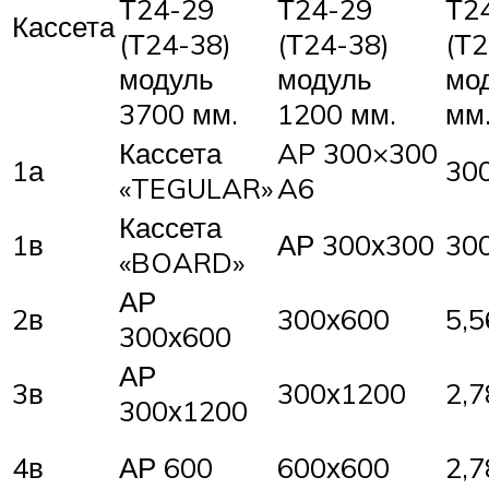
Т24-29
Т24-29
Т2
Кассета
(Т24-38)
(Т24-38)
(Т2
модуль
модуль
мо
3700 мм.
1200 мм.
мм
Кассета
AP 300×300
1а
30
«TEGULAR»
A6
Кассета
1в
АР 300х300
30
«BOARD»
АР
2в
300х600
5,5
300х600
АР
3в
300х1200
2,7
300х1200
4в
АР 600
600х600
2,7