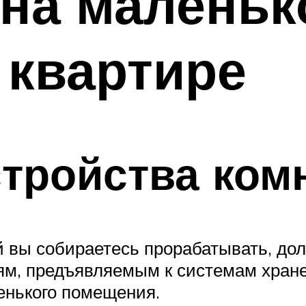
на маленьк
 квартире
стройства ком
ой вы собираетесь прорабатывать, д
ям, предъявляемым к системам хране
енького помещения.