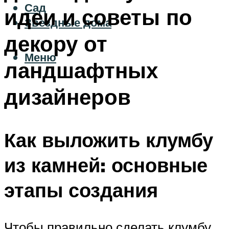
Сад
идеи и советы по
Звездные дома
декору от
Меню
ландшафтных
дизайнеров
Как выложить клумбу
из камней: основные
этапы создания
Чтобы правильно сделать клумбу