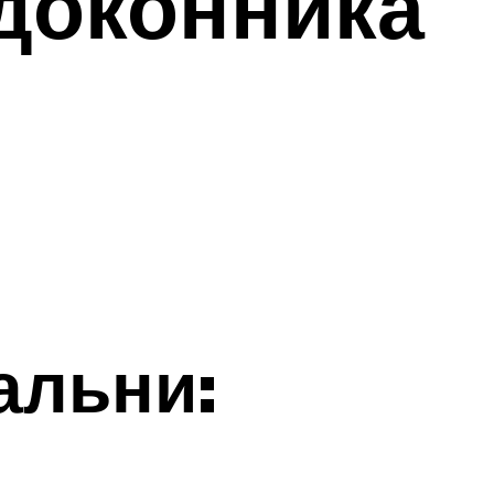
доконника
альни: