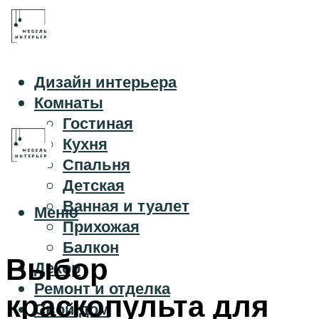
Дизайн интерьера
Комнаты
Гостиная
Кухня
Спальня
Детская
Ванная и туалет
Меню
Прихожая
Балкон
Выбор
Декор
Ремонт и отделка
краскопульта для
Свой дом