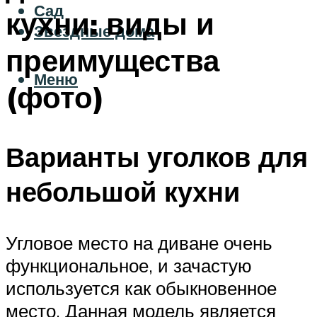
Сад
кухни: виды и
Звездные дома
преимущества
Меню
(фото)
Варианты уголков для
небольшой кухни
Угловое место на диване очень
функциональное, и зачастую
используется как обыкновенное
место. Данная модель является