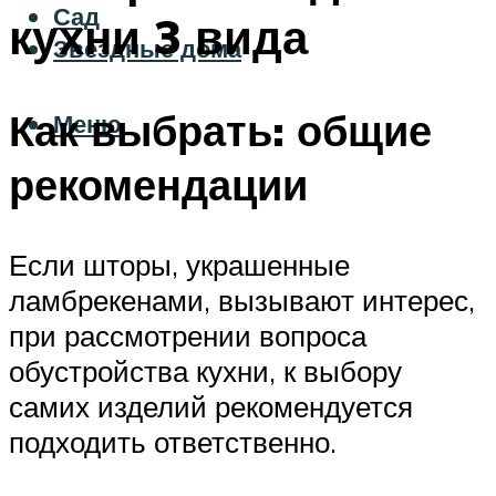
Сад
кухни 3 вида
Звездные дома
Как выбрать: общие
Меню
рекомендации
Если шторы, украшенные
ламбрекенами, вызывают интерес,
при рассмотрении вопроса
обустройства кухни, к выбору
самих изделий рекомендуется
подходить ответственно.