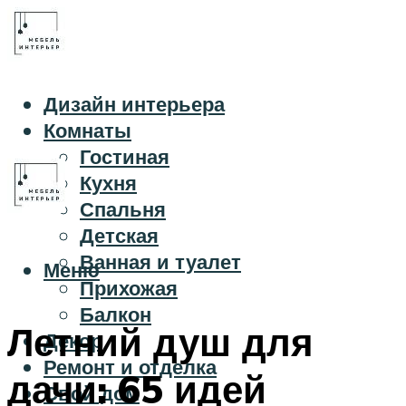
Дизайн интерьера
Комнаты
Гостиная
Кухня
Спальня
Детская
Ванная и туалет
Меню
Прихожая
Балкон
Летний душ для
Декор
Ремонт и отделка
дачи: 65 идей
Свой дом