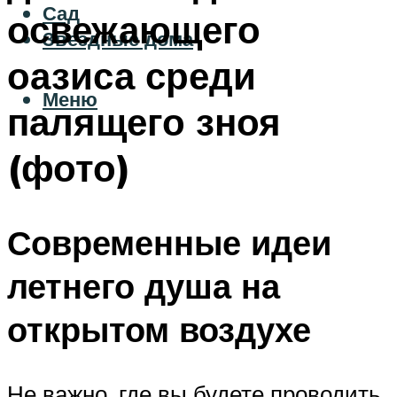
Сад
освежающего
Звездные дома
оазиса среди
Меню
палящего зноя
(фото)
Современные идеи
летнего душа на
открытом воздухе
Не важно, где вы будете проводить